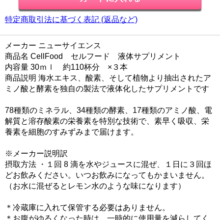
特定商取引法に基づく表記 (返品など)
メーカー ニューサイエンス
商品名 CellFood セルフード 液体サプリメント
内容量 30ｍｌ 約110杯分 ×３本
商品説明 海水エキス、酸素、そして植物より抽出されたア
ミノ酸と酵素を独自の製法で液体化したサプリメントです
78種類のミネラル、34種類の酵素、17種類のアミノ酸、電
解質と溶存酸素の栄養素を特別な技術で、素早く吸収、栄
養素を細胞のすみずみまで届けます。
※メーカー説明訳
摂取方法 ・１回 8 滴を水やジュースに混ぜ、１日に３回ほ
どお飲みください。いつお飲みになってもかまいません。
（お水に混ぜるとレモン水のような味になります）
＊冷蔵庫に入れて保管する必要はありません。
＊お腹がゆるくなった時は、一時的に使用量を減らしてく