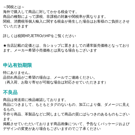
～関税とは～
海外で購入して商品に対してかかる税金です。
商品の種類によって課税、非課税の対象や関税率が異なります。
関税、消費税等個人輸入に関する税金が発生した場合はお客様のご負担とさせ
ていただきます
詳しくは税関HP,JETROのHPをご覧ください
★当店記載の定価とは、当ショップに置きましての通常販売価格となっており
ます。メーカー希望小売価格とは異なる場合もございます
申込有効期限
特にありません。
品切れ商品がご希望の場合は、メールでご連絡ください。
（再入荷、お取り寄せが可能な場合は対応させていただきます）
不良品
商品は発送前に検品確認しております。
商品につきまして、もともとタグのないもの、加工により傷、ダメージに見え
るもの。
手作り商品、革製品などに関しまして商品の質にばらつきのあるものもござい
ます。
掲載させていただいております商品画像について、予告なくパッケージおよび
デザインの変更があり場合もございますのでご了承ください