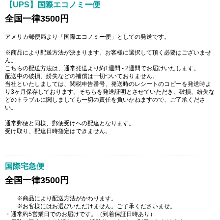
【UPS】国際エコノミー便
全国一律3500円
アメリカ郵便局より「国際エコノミー便」としての発送です。
※商品により配送方法が決まります。お客様に選択して頂く必要はございませ
ん。
こちらの配送方法は、通常発送より約1週間 - 2週間でお届けいたします。
配送中の破損、紛失などの補償は一切ついておりません。
当社といたしましては、関税申告番号、発送時のレシートのコピーを発送時よ
り3ヶ月保存しております。そちらを発送証明とさせていただき、破損、紛失な
どのトラブルに関しましても一切の責任を負いかねますので、ご了承くださ
い。
通常郵便と同様、郵便受けへの配達となります。
受け取り、配達日時指定はできません。
国際宅急便
全国一律3500円
※商品により配送方法がかわります。
※お客様にはお選びいただけません。ご了承くださいませ。
・通常約5営業日でのお届けです。（到着保証日時あり）