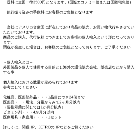
・送料は全国一律3500円となります。(国際エコノミー便または国際宅急便）
・銀行振り込みの手数料はお客様のご負担となります
・当社はアメリカ合衆国に所在しており商品の販売、お買い物代行をさせてい
ただいております。
商品のご購入、代行依頼につきましてお客様の個人輸入という形になっており
ます。
関税が発生した場合は、お客様のご負担となっております。ご了承ください
～個人輸入とは～
外国製品を個人で使用する目的とし海外の通信販売会社、販売店などから購入
する事
個人輸入における数量が定められております
参考にしてください
化粧品、医薬部外品・・・1品目につき24個まで
医薬品・・・用法、分量からみて2ヶ月分以内
（要指示薬に関しては1か月分以内）
ビタミン剤・・・4か月分以内
医療用具（家庭用）・・・1セット
詳しくは、関税HP、JETROのHPなどをご覧ください