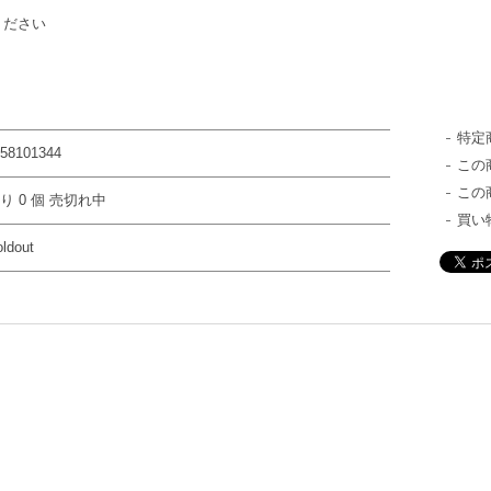
ください
特定
-58101344
この
この
り 0 個 売切れ中
買い
ldout