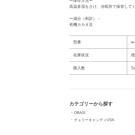
ー保存方法ー
高温多湿をさけ、冷暗所で保管して
ー成分（和訳）－
有機カカオ豆
型番
w
在庫状況
残
購入数
So
カテゴリーから探す
OBAGI
チェリーキャンディUSA