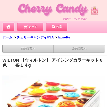
カート
検索
ホーム
＞
チェリーキャンディUSA
＞
laurette
前の商品へ
次の商品へ
WILTON 【ウィルトン】 アイシングカラーキット 8
色 各１４g